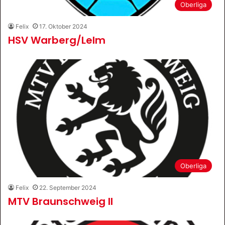
Oberliga
Felix
17. Oktober 2024
HSV Warberg/Lelm
Oberliga
Felix
22. September 2024
MTV Braunschweig II