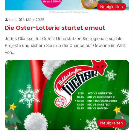
Neuigkeiten
Lars
1. März 2025
Die Oster-Lotterie startet erneut
Jedes Glücksei tut Gutes! Unterstützen Sie regionale soziale
Projekte und sichern Sie sich die Chance auf Gewinne im Wert
von…
Neuigkeiten