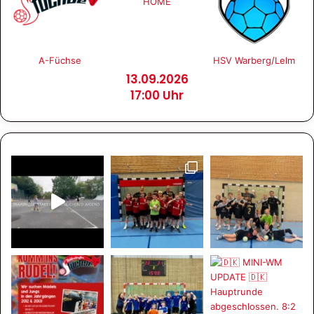
HOME
A-Füchse
HSV Warberg/Lelm
13.09.2026
17:00 Uhr